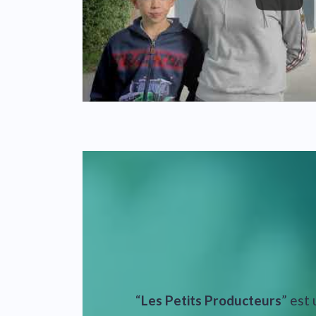
“
Les Petits Producteurs
” est