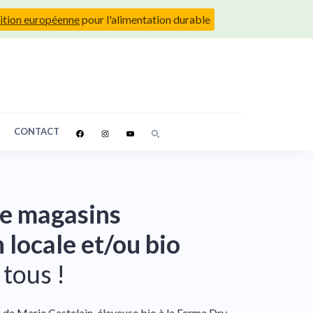
ition européenne
pour l'alimentation durable
CONTACT
de magasins
 locale et/ou bio
 tous !
de Marie Castelain, éleveuse bio à la Ferme Dry