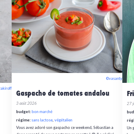
©vasanty
zakiroff
Gaspacho de tomates andalou
Fr
3 août 2026
27 j
budget
:
bon marché
bud
régime
:
sans lactose
, 
végétalien
rég
Vous avez adoré son gaspacho ce weekend, Sébastian a
Un g