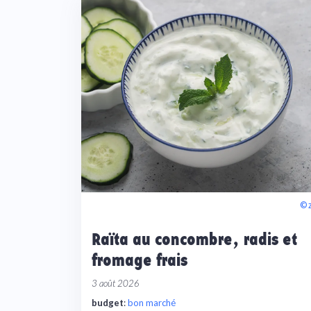
© 
Raïta au concombre, radis et
fromage frais
3 août 2026
budget
:
bon marché