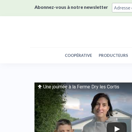
Skip
Abonnez-vous à notre newsletter
to
content
COOPÉRATIVE
PRODUCTEURS
🐥 Une journée à la Ferme Dry les Cortis