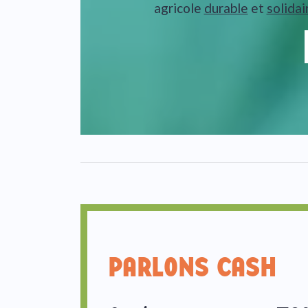
agricole
durable
et
solidai
PARLONS CASH