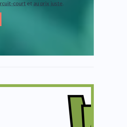
ircuit-court
et
au prix juste
.