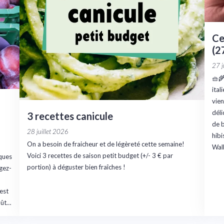
Ce
(2
27 j
🧺
ital
vien
déli
3 recettes canicule
de b
28 juillet 2026
hibi
On a besoin de fraicheur et de légèreté cette semaine!
Wal
Voici 3 recettes de saison petit budget (+/- 3 € par
ques
portion) à déguster bien fraîches !
gez-
’est
oût…