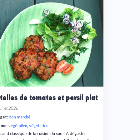
itelles de tomates et persil plat
uillet 2026
get
:
bon marché
ime
:
végétalien
, 
végétarien
rand classique de la cuisine du sud ! A déguster