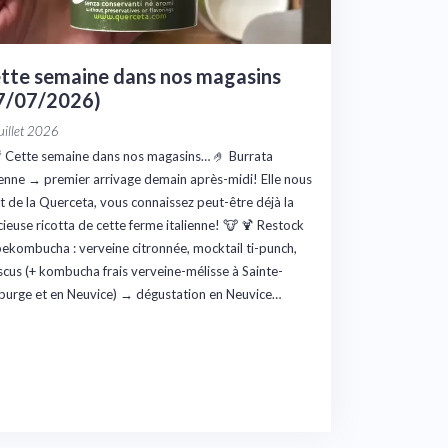
tte semaine dans nos magasins
7/07/2026)
uillet 2026
 Cette semaine dans nos magasins… 🤌 Burrata
ienne → premier arrivage demain après-midi! Elle nous
t de la Querceta, vous connaissez peut-être déjà la
cieuse ricotta de cette ferme italienne! 🐮 🍹 Restock
ekombucha : verveine citronnée, mocktail ti-punch,
scus (+ kombucha frais verveine-mélisse à Sainte-
burge et en Neuvice) → dégustation en Neuvice…