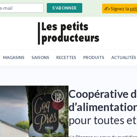
✍️ Signez la
pét
MAGASINS
SAISONS
RECETTES
PRODUITS
ACTUALITÉS
Coopérative 
d’alimentation
pour toutes et
👈 Plongez au cœur du quotidien 