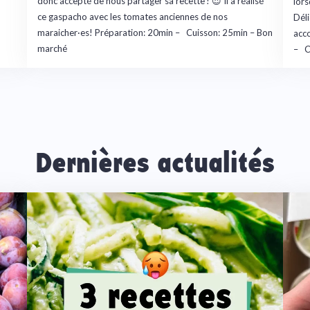
donc accepté de nous partager sa recette ! 😍 Il a réalisé
lors
ce gaspacho avec les tomates anciennes de nos
Dél
maraicher·es! Préparation: 20min – Cuisson: 25min – Bon
acc
marché
– C
Dernières actualités