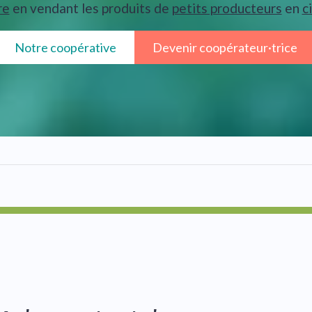
re
en vendant les produits de
petits producteurs
en
c
Notre coopérative
Devenir coopérateur·trice