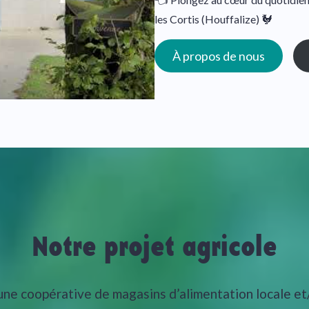
les Cortis (Houffalize) 🐓
À propos de nous
Notre projet agricole
 une coopérative de magasins d’alimentation locale et