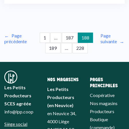
←
Page
Page
1
…
187
188
précédente
suivante
→
189
…
228
NOS MAGASINS
PAGES
PRINCIPALES
Les Petits
Les Petits
Coopérative
Producteurs
Producteurs
Nos magasins
SCES agréée
(en Neuvice)
Producteurs
info@lpp.coop
en Neuvice 34,
Boutique
4000 Liège
Siège social
(commande)