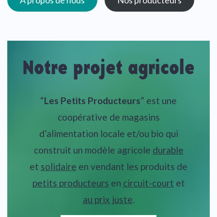
À propos de nous
Nos producteurs
Notre projet agricole
“
Les Petits Producteurs
” est une
coopérative de magasins
d’alimentation locale et/ou bio qui
construit un modèle agricole
durable
et
solidaire
en vendant les produits de
petits producteurs
en
circuit-court
et
au prix juste
.