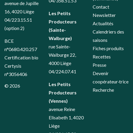
04/358.51.53
avenue de Jupille
Contact
16, 4020 Liège
Les Petits
Newsletter
04/223.15.51
Producteurs
Actualités
(option 2)
(Sainte-
Calendriers des
Walburge)
saisons
BCE
rue Sainte-
Fiches produits
n°0680.420.257
Walburge 22,
Recettes
Certification bio
4000 Liège
Presse
Certysis
04/224.07.41
Devenir
n°3056406
coopérateur·trice
Les Petits
© 2026
Recherche
Producteurs
(Vennes)
avenue Reine
Elisabeth 1, 4020
Liège