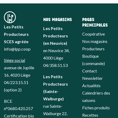
NOS MAGASINS
PAGES
PRINCIPALES
Les Petits
Les Petits
Coopérative
Producteurs
Producteurs
Nos magasins
SCES agréée
(en Neuvice)
Producteurs
info@lpp.coop
en Neuvice 34,
Boutique
4000 Liège
Siège social
(commande)
04/358.51.53
avenue de Jupille
Contact
16, 4020 Liège
Les Petits
Newsletter
04/223.15.51
Producteurs
Actualités
(option 2)
(Sainte-
Calendriers des
Walburge)
saisons
BCE
rue Sainte-
Fiches produits
n°0680.420.257
Walburge 22,
Recettes
Certification bio