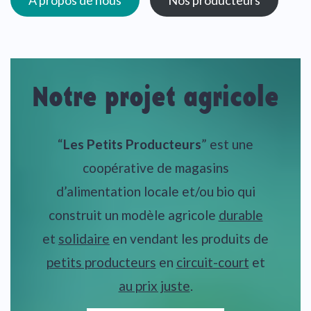
À propos de nous
Nos producteurs
Notre projet agricole
“
Les Petits Producteurs
” est une
coopérative de magasins
d’alimentation locale et/ou bio qui
construit un modèle agricole
durable
et
solidaire
en vendant les produits de
petits producteurs
en
circuit-court
et
au prix juste
.