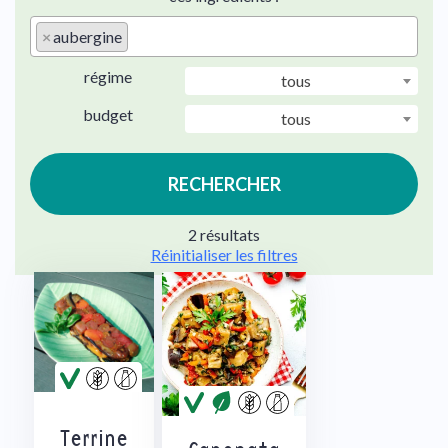
×
aubergine
régime
tous
budget
tous
RECHERCHER
2 résultats
Réinitialiser les filtres
Terrine