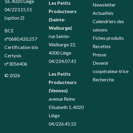
16, 4020 Liège
Les Petits
Newsletter
04/223.15.51
Producteurs
Actualités
(option 2)
(Sainte-
Calendriers des
Walburge)
saisons
BCE
rue Sainte-
Fiches produits
n°0680.420.257
Walburge 22,
Recettes
Certification bio
4000 Liège
Presse
Certysis
04/224.07.41
Devenir
n°3056406
coopérateur·trice
Les Petits
© 2026
Recherche
Producteurs
(Vennes)
avenue Reine
Elisabeth 1, 4020
Liège
04/226.45.52