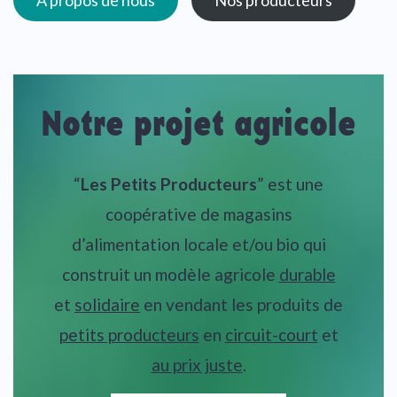
À propos de nous
Nos producteurs
Notre projet agricole
“
Les Petits Producteurs
” est une
coopérative de magasins
d’alimentation locale et/ou bio qui
construit un modèle agricole
durable
et
solidaire
en vendant les produits de
petits producteurs
en
circuit-court
et
au prix juste
.