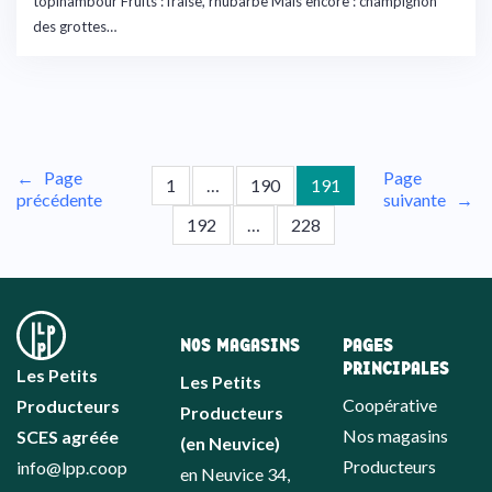
topinambour Fruits : fraise, rhubarbe Mais encore : champignon
des grottes…
←
Page
Page
1
…
190
191
précédente
suivante
→
192
…
228
NOS MAGASINS
PAGES
PRINCIPALES
Les Petits
Les Petits
Coopérative
Producteurs
Producteurs
Nos magasins
SCES agréée
(en Neuvice)
Producteurs
info@lpp.coop
en Neuvice 34,