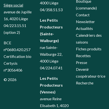
Boutique
4000 Liège
Siège social
(commande)
04/358.51.53
avenue de Jupille
Contact
16, 4020 Liège
Les Petits
Newsletter
04/223.15.51
Producteurs
Actualités
(option 2)
(Sainte-
Calendriers des
Walburge)
saisons
BCE
rue Sainte-
Fiches produits
n°0680.420.257
Walburge 22,
Recettes
Certification bio
4000 Liège
Presse
Certysis
04/224.07.41
Devenir
n°3056406
coopérateur·trice
Les Petits
© 2026
Recherche
Producteurs
(Vennes)
avenue Reine
Elisabeth 1, 4020