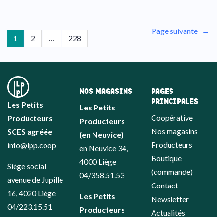
Page suivante
→
1
2
…
228
NOS MAGASINS
PAGES
PRINCIPALES
Les Petits
Les Petits
Coopérative
Producteurs
Producteurs
Nos magasins
SCES agréée
(en Neuvice)
Producteurs
info@lpp.coop
en Neuvice 34,
Boutique
4000 Liège
Siège social
(commande)
04/358.51.53
avenue de Jupille
Contact
16, 4020 Liège
Les Petits
Newsletter
04/223.15.51
Producteurs
Actualités