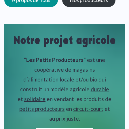
À propos de nous
Nos producteurs
Notre projet agricole
“
Les Petits Producteurs
” est une
coopérative de magasins
d’alimentation locale et/ou bio qui
construit un modèle agricole
durable
et
solidaire
en vendant les produits de
petits producteurs
en
circuit-court
et
au prix juste
.