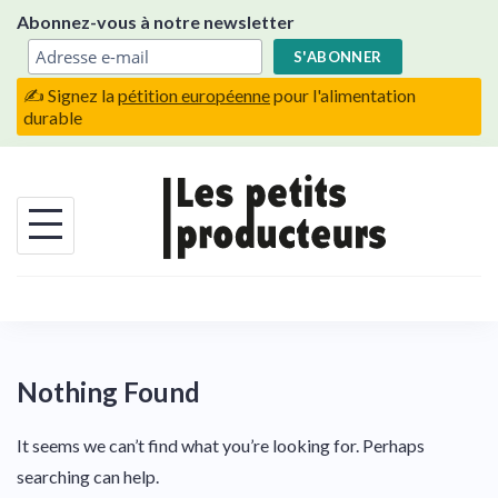
Skip
Abonnez-vous à notre newsletter
to
content
✍️ Signez la
pétition européenne
pour l'alimentation
durable
Nothing Found
It seems we can’t find what you’re looking for. Perhaps
searching can help.