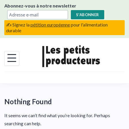
Skip
Abonnez-vous à notre newsletter
to
content
✍️ Signez la
pétition européenne
pour l'alimentation
durable
Nothing Found
It seems we can’t find what you’re looking for. Perhaps
searching can help.