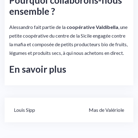
Pourquoi collaborons-nous
ensemble ?
Alessandro fait partie de la
coopérative Valdibella
, une
petite coopérative du centre de la Sicile engagée contre
la mafia et composée de petits producteurs bio de fruits,
légumes et produits secs, à qui nous achetons en direct.
En savoir plus
Navigation
Louis Sipp
Mas de Valériole
de
l’article