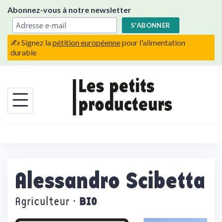
Skip
Abonnez-vous à notre newsletter
to
content
✍️ Signez la
pétition européenne
pour l'alimentation
durable
Alessandro Scibetta
BIO
Agriculteur ·