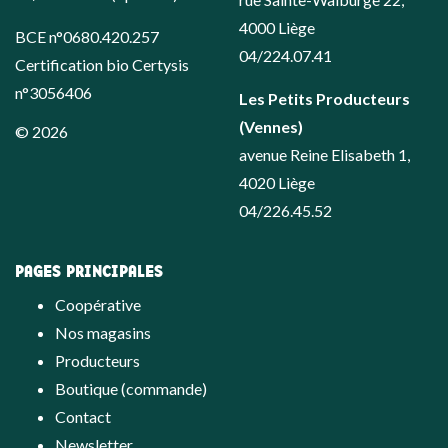
4000 Liège
BCE n°0680.420.257
04/224.07.41
Certification bio Certysis
n°3056406
Les Petits Producteurs
(Vennes)
© 2026
avenue Reine Elisabeth 1,
4020 Liège
04/226.45.52
PAGES PRINCIPALES
Coopérative
Nos magasins
Producteurs
Boutique (commande)
Contact
Newsletter