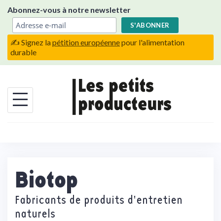
Skip
Abonnez-vous à notre newsletter
to
content
✍️ Signez la
pétition européenne
pour l'alimentation
durable
Biotop
Fabricants de produits d'entretien
naturels