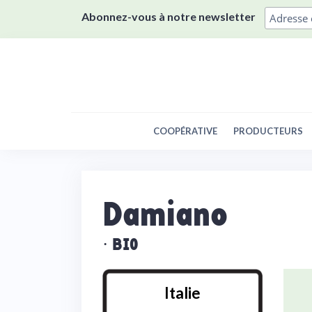
Skip
Abonnez-vous à notre newsletter
to
content
COOPÉRATIVE
PRODUCTEURS
Damiano
BIO
·
Italie