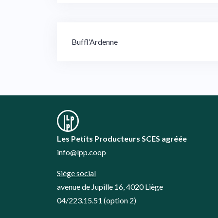
Navigation
Buffl’Ardenne
de
l’article
Les Petits Producteurs SCES agréée
info@lpp.coop
Siège social
avenue de Jupille 16, 4020 Liège
04/223.15.51
(option 2)