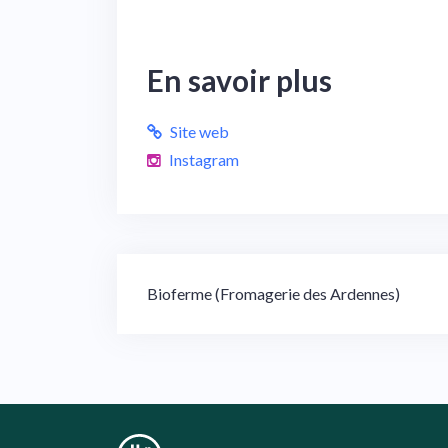
En savoir plus
Site web
Instagram
Navigation
Bioferme (Fromagerie des Ardennes)
de
l’article