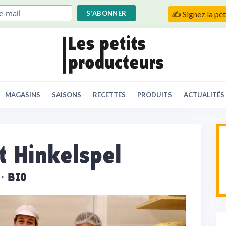
✍️ Signez la
pét
MAGASINS
SAISONS
RECETTES
PRODUITS
ACTUALITÉS
t Hinkelspel
BIO
 ·