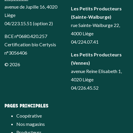
avenue de Jupille 16, 4020
Les Petits Producteurs
Liège
(Sainte-Walburge)
04/223.15.51
(option 2)
rue Sainte-Walburge 22,
4000 Liège
BCE n°0680.420.257
04/224.07.41
Certification bio Certysis
n°3056406
Les Petits Producteurs
(Vennes)
© 2026
avenue Reine Elisabeth 1,
4020 Liège
04/226.45.52
PAGES PRINCIPALES
Coopérative
Nos magasins
Producteurs