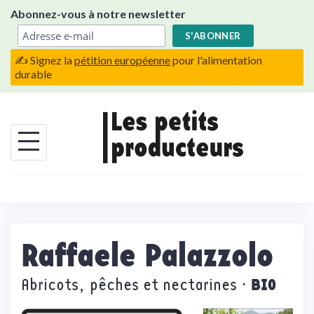
Skip
Abonnez-vous à notre newsletter
to
content
✍️ Signez la
pétition européenne
pour l'alimentation
durable
Raffaele Palazzolo
BIO
Abricots, pêches et nectarines ·