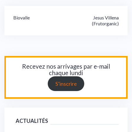
Navigation
Biovalle
Jesus Villena
(Frutorganic)
de
l’article
Recevez nos arrivages par e-mail
chaque lundi
S’inscrire
ACTUALITÉS