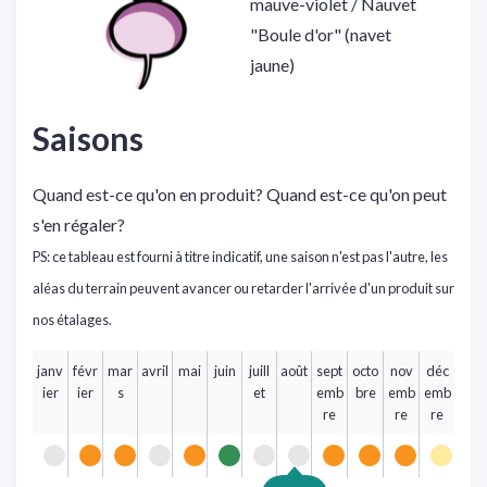
mauve-violet / Nauvet
"Boule d'or" (navet
jaune)
Saisons
Quand est-ce qu'on en produit? Quand est-ce qu'on peut
s'en régaler?
PS: ce tableau est fourni à titre indicatif, une saison n'est pas l'autre, les
aléas du terrain peuvent avancer ou retarder l'arrivée d'un produit sur
nos étalages.
janv
févr
mar
avril
mai
juin
juill
août
sept
octo
nov
déc
ier
ier
s
et
emb
bre
emb
emb
re
re
re