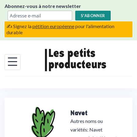
Skip
Abonnez-vous à notre newsletter
to
content
✍️ Signez la
pétition européenne
pour l'alimentation
durable
Navet
Autres noms ou
variétés: Navet