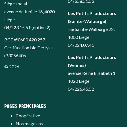
04/358.51.53
Siège social
avenue de Jupille 16, 4020
Les Petits Producteurs
Liège
(Sainte-Walburge)
04/223.15.51
(option 2)
rue Sainte-Walburge 22,
4000 Liège
BCE n°0680.420.257
04/224.07.41
Certification bio Certysis
n°3056406
Les Petits Producteurs
(Vennes)
© 2026
avenue Reine Elisabeth 1,
4020 Liège
04/226.45.52
PAGES PRINCIPALES
Coopérative
Nos magasins