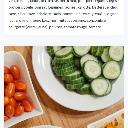
vert, fenouil, laitue, persil frisé, persil plat, pourpier Légumes tiges :
oignon ciboule, poireau Légumes racines : carotte, betterave, chou
rave, céleri rave, échalote, radis, pomme de terre, grenaille, oignon
jaune, oignon rouge Légumes fruits : aubergine, concombre,
courgette (verte, jaune), poivron, tomate rouge, tomate…