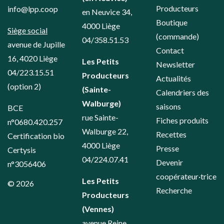
Producteurs
info@lpp.coop
en Neuvice 34,
Boutique
4000 Liège
Siège social
(commande)
04/358.51.53
avenue de Jupille
Contact
16, 4020 Liège
Les Petits
Newsletter
04/223.15.51
Producteurs
Actualités
(option 2)
(Sainte-
Calendriers des
Walburge)
saisons
BCE
rue Sainte-
Fiches produits
n°0680.420.257
Walburge 22,
Recettes
Certification bio
4000 Liège
Presse
Certysis
04/224.07.41
Devenir
n°3056406
coopérateur·trice
Les Petits
© 2026
Recherche
Producteurs
(Vennes)
avenue Reine