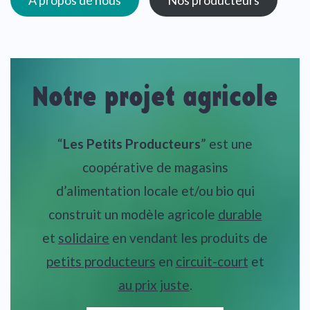
À propos de nous
Nos producteurs
Notre projet agricole
“
Les Petits Producteurs
” est une
coopérative de magasins
d’alimentation locale et/ou bio qui
construit un modèle agricole
durable
et
solidaire
en vendant les produits de
petits producteurs
en
circuit-court
et
au prix juste
.