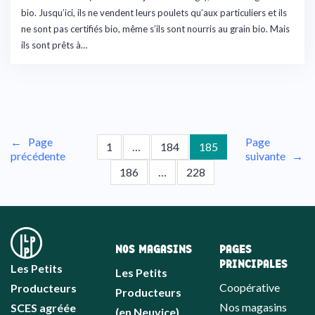
bio. Jusqu’ici, ils ne vendent leurs poulets qu’aux particuliers et ils
ne sont pas certifiés bio, même s’ils sont nourris au grain bio. Mais
ils sont prêts à…
←
Page
Page
1
…
184
185
précédente
suivante
→
186
…
228
NOS MAGASINS
PAGES
PRINCIPALES
Les Petits
Les Petits
Coopérative
Producteurs
Producteurs
Nos magasins
SCES agréée
(en Neuvice)