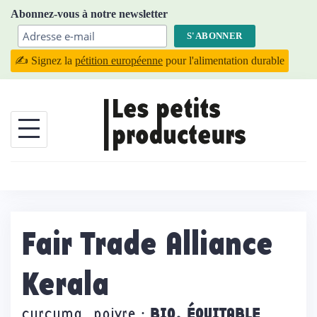
Skip
Abonnez-vous à notre newsletter
to
content
✍️ Signez la
pétition européenne
pour l'alimentation durable
Fair Trade Alliance
Kerala
BIO, ÉQUITABLE
curcuma, poivre ·