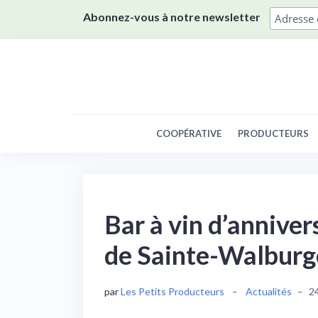
Skip
Abonnez-vous à notre newsletter
to
content
COOPÉRATIVE
PRODUCTEURS
Bar à vin d’anniver
de Sainte-Walburg
par
Les Petits Producteurs
–
Actualités
–
2