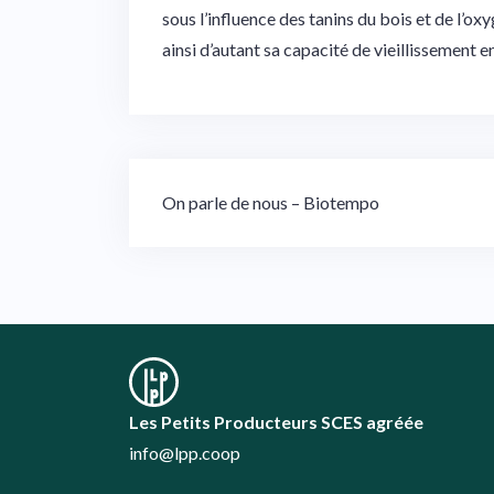
sous l’influence des tanins du bois et de l’oxy
ainsi d’autant sa capacité de vieillissement e
Navigation
On parle de nous – Biotempo
de
l’article
Les Petits Producteurs SCES agréée
info@lpp.coop