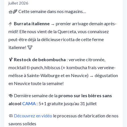
juillet 2026
🧺🌾 Cette semaine dans nos magasins…
🤌
Burrata italienne
→ premier arrivage demain après-
midi! Elle nous vient de la Querceta, vous connaissez
peut-être déjà la délicieuse ricotta de cette ferme
italienne! 🐮
🍹
Restock de bekombucha
: verveine citronnée,
mocktail ti-punch, hibiscus (+ kombucha frais verveine-
mélisse à Sainte-Walburge et en Neuvice) → dégustation
en Neuvice toute la semaine!
🍻 Dernière semaine de la
promo sur les bières sans
alcool
CAMA
: 5+1 gratuite jusqu’au 31 juillet
🧼
Découvrez en vidéo
le processus de fabrication de nos
savons solides