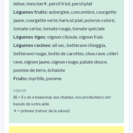
laitue, mesclun✴️, persil frisé, persil plat
Légumes fruits:
aubergine, concombre, courgette
jaune, courgette verte, haricot plat, poivron coloré,
tomate cerise, tomate rouge, tomate spéciale
Légumes tiges:
oignon ciboule, oignon frais
Légumes racines:
ail sec, betterave chioggia,
betterave rouge, botte de carottes, chou rave, céleri
rave, oignon jaune, oignon rouge, patate douce,
pomme de terre, échalote
Fruits:
myrtille, pomme
Légende
🆘 = il y en a beaucoup aux champs, nos producteurs ont
besoin de votre aide
✴️ = primeur (retour de la saison)