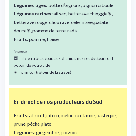
Légumes tiges:
botte d’oignons, oignon ciboule
Légumes racines:
ail sec, betterave chioggia✴️,
betterave rouge, chou rave, céleri rave, patate
douce✴️, pomme de terre, radis
Fruits:
pomme, fraise
Légende
🆘 = il y en a beaucoup aux champs, nos producteurs ont
besoin de votre aide
✴️ = primeur (retour de la saison)
En direct de nos
producteurs du Sud
Fruits:
abricot, citron, melon, nectarine, pastèque,
prune, pêche plate
Légumes:
gingembre, poivron