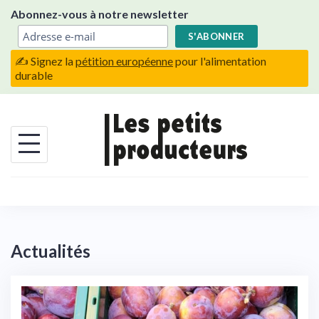
Skip
Abonnez-vous à notre newsletter
to
content
✍️ Signez la
pétition européenne
pour l'alimentation
durable
Actualités