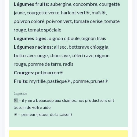
Légumes fruits:
aubergine, concombre, courgette
jaune, courgette verte, haricot vert✴️, maïs✴️,
poivron coloré, poivron vert, tomate cerise, tomate
rouge, tomate spéciale
Légumes tiges:
oignon ciboule, oignon frais
Légumes racines:
ail sec, betterave chioggia,
betterave rouge, chou rave, céleri rave, oignon
rouge, pomme de terre, radis
Courges:
potimarron✴️
Fruits:
myrtille, pastèque✴️, pomme, prunes✴️
Légende
🆘 = il y en a beaucoup aux champs, nos producteurs ont
besoin de votre aide
✴️ = primeur (retour de la saison)