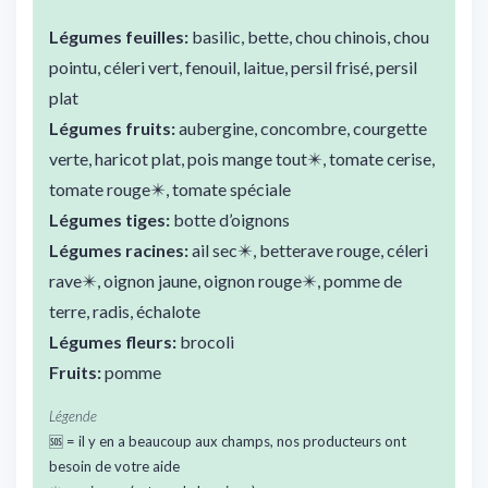
Légumes feuilles:
basilic, bette, chou chinois, chou
pointu, céleri vert, fenouil, laitue, persil frisé, persil
plat
Légumes fruits:
aubergine, concombre, courgette
verte, haricot plat, pois mange tout✴️, tomate cerise,
tomate rouge✴️, tomate spéciale
Légumes tiges:
botte d’oignons
Légumes racines:
ail sec✴️, betterave rouge, céleri
rave✴️, oignon jaune, oignon rouge✴️, pomme de
terre, radis, échalote
Légumes fleurs:
brocoli
Fruits:
pomme
Légende
🆘 = il y en a beaucoup aux champs, nos producteurs ont
besoin de votre aide