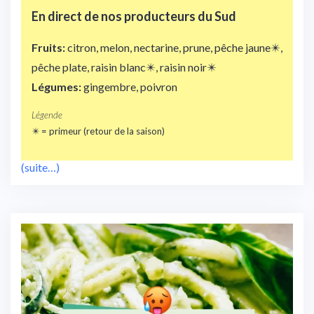
En direct de nos
producteurs du Sud
Fruits:
citron, melon, nectarine, prune, pêche jaune✴️,
pêche plate, raisin blanc✴️, raisin noir✴️
Légumes:
gingembre, poivron
Légende
✴️ = primeur (retour de la saison)
(suite…)