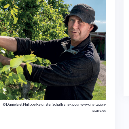
© Daniela et Philippe Reginster Schaffranek pour www.invitation-
nature.eu