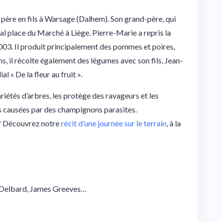
 père en fils à Warsage (Dalhem). Son grand-père, qui
étal place du Marché à Liège. Pierre-Marie a repris la
2003. Il produit principalement des pommes et poires,
ns, il récolte également des légumes avec son fils, Jean-
l « De la fleur au fruit ».
riétés d’arbres, les protège des ravageurs et les
s causées par des champignons parasites.
n? Découvrez notre
récit d’une journée sur le terrain
, à la
 Delbard, James Greeves…