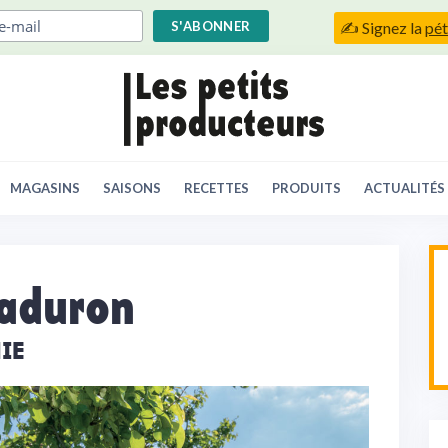
✍️ Signez la
pét
MAGASINS
SAISONS
RECETTES
PRODUITS
ACTUALITÉS
Laduron
IE