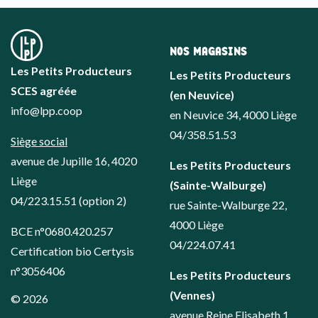
NOS MAGASINS
Les Petits Producteurs
Les Petits Producteurs
SCES agréée
(en Neuvice)
info@lpp.coop
en Neuvice 34, 4000 Liège
04/358.51.53
Siège social
avenue de Jupille 16, 4020
Les Petits Producteurs
Liège
(Sainte-Walburge)
04/223.15.51
(option 2)
rue Sainte-Walburge 22,
4000 Liège
BCE n°0680.420.257
04/224.07.41
Certification bio Certysis
n°3056406
Les Petits Producteurs
(Vennes)
© 2026
avenue Reine Elisabeth 1,