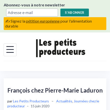
Skip
Abonnez-vous à notre newsletter
to
content
✍️ Signez la
pétition européenne
pour l'alimentation
durable
François chez Pierre-Marie Laduron
par
Les Petits Producteurs
–
Actualités
,
Journées chez le
producteur
–
15 juin 2020