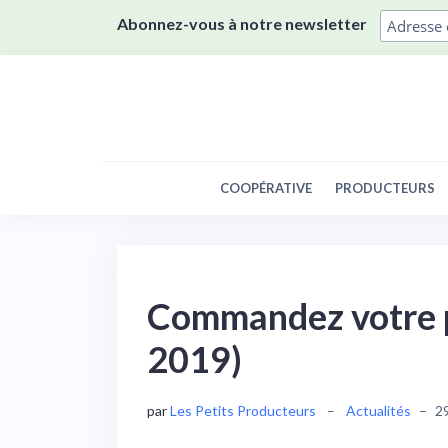
Skip
Abonnez-vous à notre newsletter
to
content
COOPÉRATIVE
PRODUCTEURS
Commandez votre po
2019)
par
Les Petits Producteurs
–
Actualités
–
29