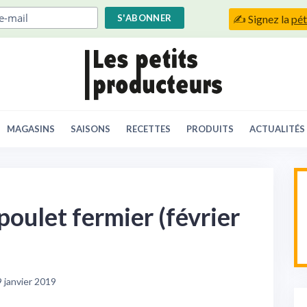
✍️ Signez la
pét
MAGASINS
SAISONS
RECETTES
PRODUITS
ACTUALITÉS
ulet fermier (février
 janvier 2019