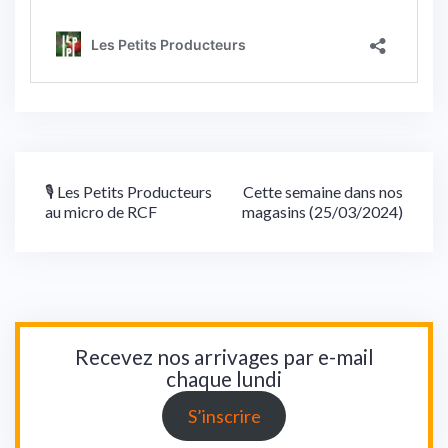
Navigation
🎙 Les Petits Producteurs
Cette semaine dans nos
au micro de RCF
magasins (25/03/2024)
de
l’article
Recevez nos arrivages par e-mail
chaque lundi
S’inscrire