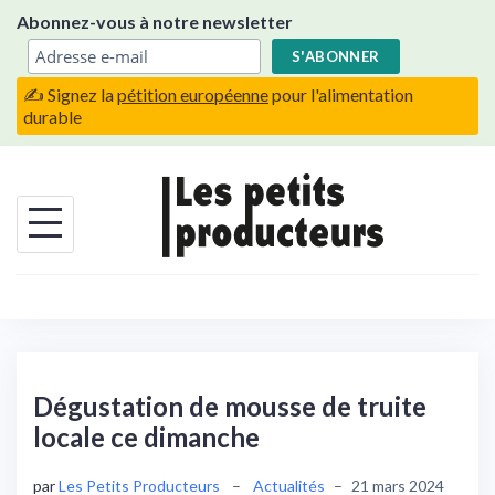
Skip
Abonnez-vous à notre newsletter
to
content
✍️ Signez la
pétition européenne
pour l'alimentation
durable
Dégustation de mousse de truite
locale ce dimanche
par
Les Petits Producteurs
–
Actualités
–
21 mars 2024