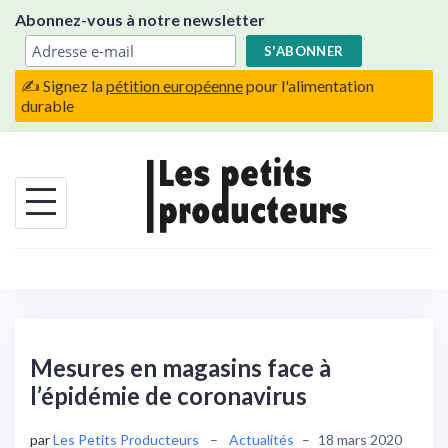
Skip
Abonnez-vous à notre newsletter
to
content
✍️ Signez la
pétition européenne
pour l'alimentation
durable
Mesures en magasins face à
l’épidémie de coronavirus
par
Les Petits Producteurs
–
Actualités
–
18 mars 2020