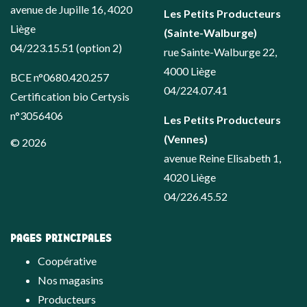
avenue de Jupille 16, 4020
Les Petits Producteurs
Liège
(Sainte-Walburge)
04/223.15.51
(option 2)
rue Sainte-Walburge 22,
4000 Liège
BCE n°0680.420.257
04/224.07.41
Certification bio Certysis
n°3056406
Les Petits Producteurs
(Vennes)
© 2026
avenue Reine Elisabeth 1,
4020 Liège
04/226.45.52
PAGES PRINCIPALES
Coopérative
Nos magasins
Producteurs