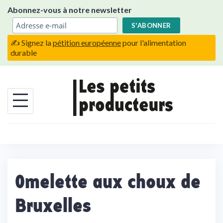
Skip
Abonnez-vous à notre newsletter
to
content
✍️ Signez la
pétition européenne
pour l'alimentation
durable
Omelette aux choux de
Bruxelles