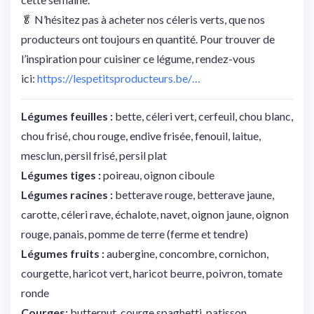
🥬
N’hésitez pas à acheter nos céleris verts, que nos
producteurs ont toujours en quantité. Pour trouver de
l’inspiration pour cuisiner ce légume, rendez-vous
ici:
https://lespetitsproducteurs.be/…
Légumes feuilles :
bette, céleri vert, cerfeuil, chou blanc,
chou frisé, chou rouge, endive frisée, fenouil, laitue,
mesclun, persil frisé, persil plat
Légumes tiges :
poireau, oignon ciboule
Légumes racines :
betterave rouge, betterave jaune,
carotte, céleri rave, échalote, navet, oignon jaune, oignon
rouge, panais, pomme de terre (ferme et tendre)
Légumes fruits :
aubergine, concombre, cornichon,
courgette, haricot vert, haricot beurre, poivron, tomate
ronde
Courges:
butternut, courge spaghetti, patisson,