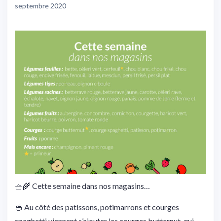
septembre 2020
🧺
🌾
Cette semaine dans nos magasins…
🥣
Au côté des patissons, potimarrons et courges
spaghetti viennent s’ajouter les courges butternut, qui