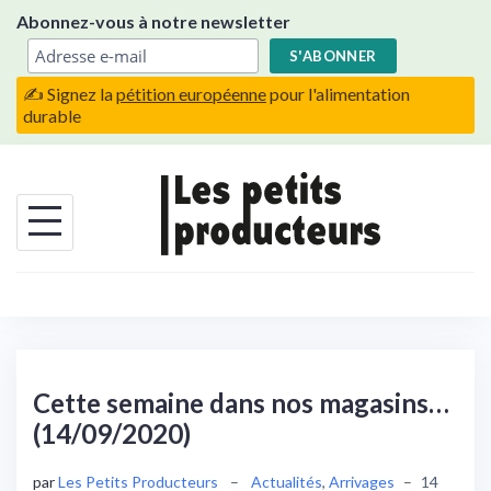
Skip
Abonnez-vous à notre newsletter
to
content
✍️ Signez la
pétition européenne
pour l'alimentation
durable
Cette semaine dans nos magasins…
(14/09/2020)
par
Les Petits Producteurs
–
Actualités
,
Arrivages
–
14