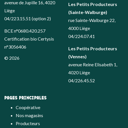
avenue de Jupille 16, 4020
Les Petits Producteurs
Liège
(Sainte-Walburge)
04/223.15.51
(option 2)
rue Sainte-Walburge 22,
4000 Liège
BCE n°0680.420.257
04/224.07.41
Certification bio Certysis
n°3056406
Les Petits Producteurs
(Vennes)
© 2026
avenue Reine Elisabeth 1,
4020 Liège
04/226.45.52
PAGES PRINCIPALES
Coopérative
Nos magasins
Producteurs