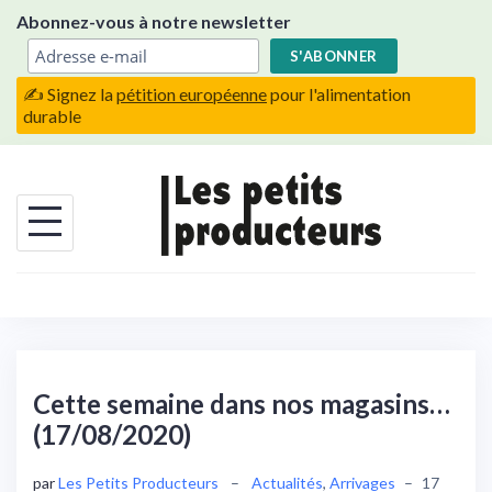
Skip
Abonnez-vous à notre newsletter
to
content
✍️ Signez la
pétition européenne
pour l'alimentation
durable
Cette semaine dans nos magasins…
(17/08/2020)
par
Les Petits Producteurs
–
Actualités
,
Arrivages
–
17