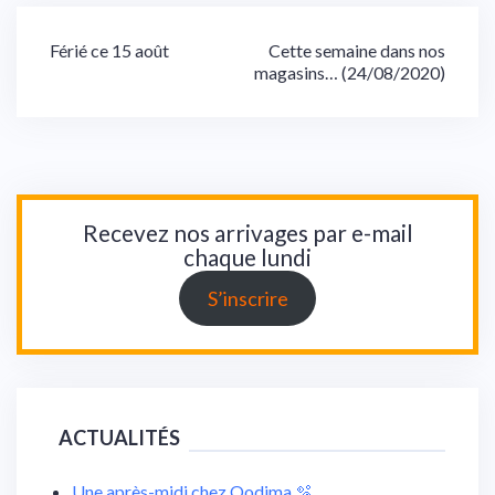
Navigation
Férié ce 15 août
Cette semaine dans nos
magasins… (24/08/2020)
de
l’article
Recevez nos arrivages par e-mail
chaque lundi
S’inscrire
ACTUALITÉS
Une après-midi chez Oodima 🫧