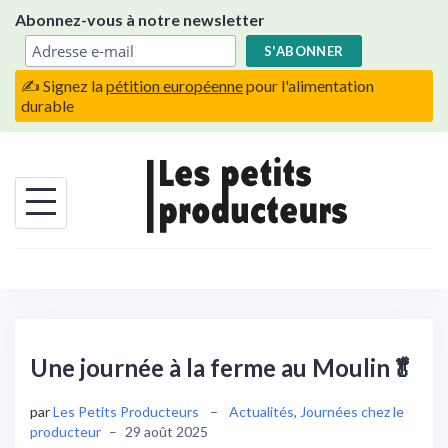
Skip
Abonnez-vous à notre newsletter
to
content
✍️ Signez la
pétition européenne
pour l'alimentation
durable
Une journée à la ferme au Moulin🥬
par
Les Petits Producteurs
–
Actualités
,
Journées chez le
producteur
–
29 août 2025