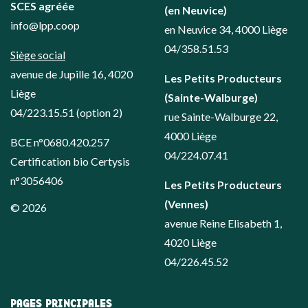
SCES agréée
(en Neuvice)
info@lpp.coop
en Neuvice 34, 4000 Liège
04/358.51.53
Siège social
avenue de Jupille 16, 4020
Les Petits Producteurs
Liège
(Sainte-Walburge)
04/223.15.51
(option 2)
rue Sainte-Walburge 22,
4000 Liège
BCE n°0680.420.257
04/224.07.41
Certification bio Certysis
n°3056406
Les Petits Producteurs
(Vennes)
© 2026
avenue Reine Elisabeth 1,
4020 Liège
04/226.45.52
PAGES PRINCIPALES