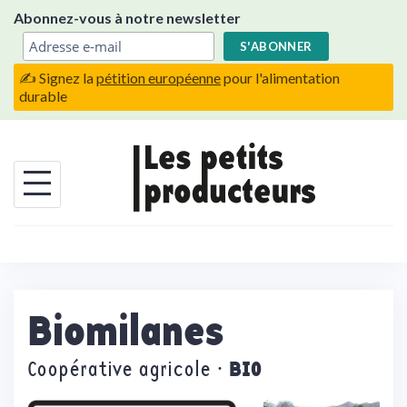
Skip
Abonnez-vous à notre newsletter
to
content
✍️ Signez la
pétition européenne
pour l'alimentation
durable
Biomilanes
BIO
Coopérative agricole ·