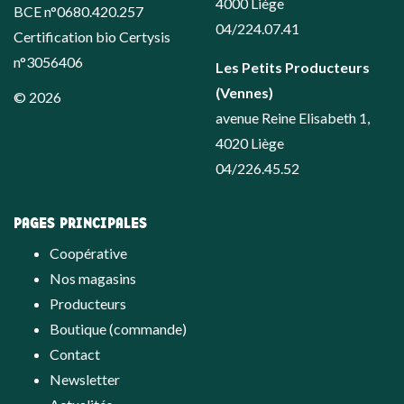
4000 Liège
BCE n°0680.420.257
04/224.07.41
Certification bio Certysis
n°3056406
Les Petits Producteurs
(Vennes)
© 2026
avenue Reine Elisabeth 1,
4020 Liège
04/226.45.52
PAGES PRINCIPALES
Coopérative
Nos magasins
Producteurs
Boutique (commande)
Contact
Newsletter