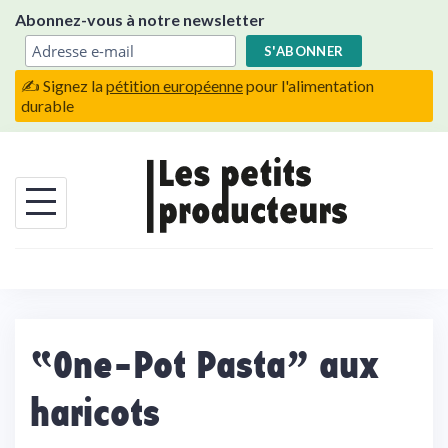
Skip
Abonnez-vous à notre newsletter
to
content
✍️ Signez la
pétition européenne
pour l'alimentation
durable
“One-Pot Pasta” aux
haricots