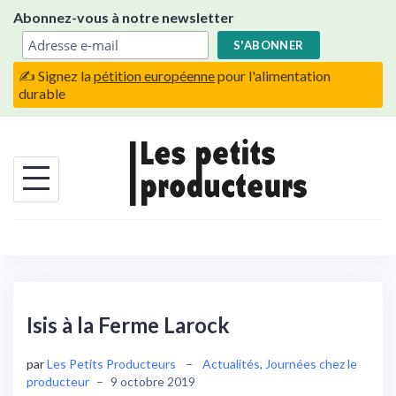
Skip
Abonnez-vous à notre newsletter
to
content
✍️ Signez la
pétition européenne
pour l'alimentation
durable
Isis à la Ferme Larock
par
Les Petits Producteurs
–
Actualités
,
Journées chez le
producteur
–
9 octobre 2019