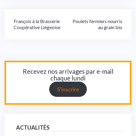
Navigation
François à la Brasserie
Poulets fermiers nourris
Coopérative Liégeoise
au grain bio
de
l’article
Recevez nos arrivages par e-mail
chaque lundi
S’inscrire
ACTUALITÉS