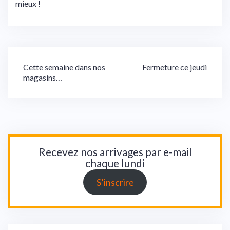
mieux !
Navigation
Cette semaine dans nos
Fermeture ce jeudi
magasins…
de
l’article
Recevez nos arrivages par e-mail
chaque lundi
S’inscrire