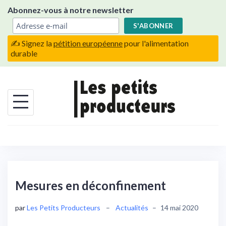
Skip
Abonnez-vous à notre newsletter
to
content
✍️ Signez la
pétition européenne
pour l'alimentation
durable
Mesures en déconfinement
par
Les Petits Producteurs
–
Actualités
–
14 mai 2020