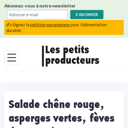
Skip
Abonnez-vous à notre newsletter
to
content
✍️ Signez la
pétition européenne
pour l'alimentation
durable
Salade chêne rouge,
asperges vertes, fèves