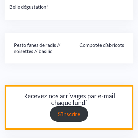
Belle dégustation !
Navigation
Pesto fanes de radis //
Compotée d’abricots
noisettes // basilic
de
l’article
Recevez nos arrivages par e-mail
chaque lundi
S’inscrire