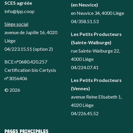
SCES agréée
(en Neuvice)
info@lpp.coop
en Neuvice 34, 4000 Liège
04/358.51.53
Siège social
avenue de Jupille 16, 4020
Les Petits Producteurs
Liège
(Sainte-Walburge)
04/223.15.51
(option 2)
rue Sainte-Walburge 22,
4000 Liège
BCE n°0680.420.257
04/224.07.41
Certification bio Certysis
n°3056406
Les Petits Producteurs
(Vennes)
© 2026
avenue Reine Elisabeth 1,
4020 Liège
04/226.45.52
PAGES PRINCIPALES