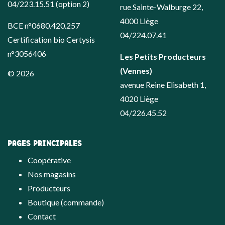
04/223.15.51
(option 2)
rue Sainte-Walburge 22,
4000 Liège
BCE n°0680.420.257
04/224.07.41
Certification bio Certysis
n°3056406
Les Petits Producteurs
(Vennes)
© 2026
avenue Reine Elisabeth 1,
4020 Liège
04/226.45.52
PAGES PRINCIPALES
Coopérative
Nos magasins
Producteurs
Boutique (commande)
Contact