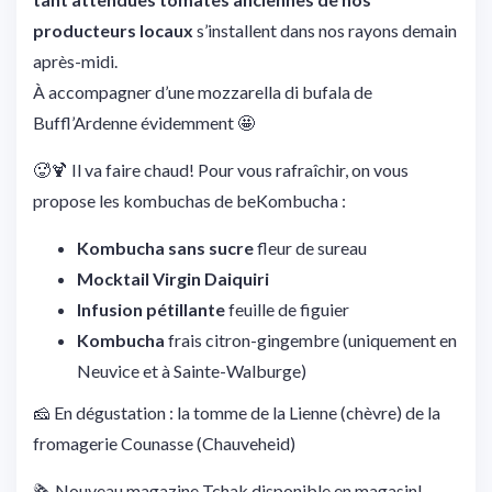
producteurs locaux
s’installent dans nos rayons demain
après-midi.
À accompagner d’une mozzarella di bufala de
Buffl’Ardenne évidemment 🤩
🥵🍹 Il va faire chaud! Pour vous rafraîchir, on vous
propose les kombuchas de beKombucha :
Kombucha sans sucre
fleur de sureau
Mocktail Virgin Daiquiri
Infusion pétillante
feuille de figuier
Kombucha
frais citron-gingembre (uniquement en
Neuvice et à Sainte-Walburge)
🧀 En dégustation : la tomme de la Lienne (chèvre) de la
fromagerie Counasse (Chauveheid)
🗞️ Nouveau magazine Tchak disponible en magasin!