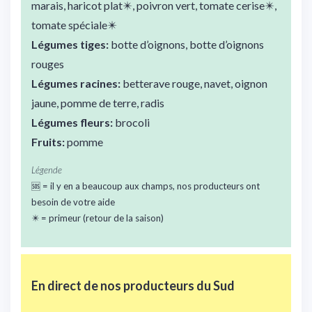
marais, haricot plat✴️, poivron vert, tomate cerise✴️,
tomate spéciale✴️
Légumes tiges:
botte d’oignons, botte d’oignons
rouges
Légumes racines:
betterave rouge, navet, oignon
jaune, pomme de terre, radis
Légumes fleurs:
brocoli
Fruits:
pomme
Légende
🆘 = il y en a beaucoup aux champs, nos producteurs ont
besoin de votre aide
✴️ = primeur (retour de la saison)
En direct de nos
producteurs du Sud