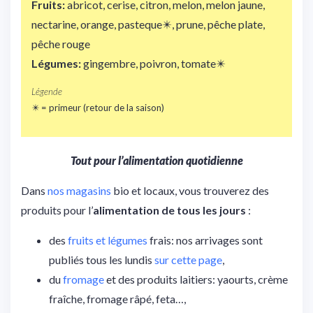
Fruits:
abricot, cerise, citron, melon, melon jaune,
nectarine, orange, pasteque✴️, prune, pêche plate,
pêche rouge
Légumes:
gingembre, poivron, tomate✴️
Légende
✴️ = primeur (retour de la saison)
Tout pour l’alimentation quotidienne
Dans
nos magasins
bio et locaux, vous trouverez des
produits pour l’
alimentation de tous les jours
:
des
fruits et légumes
frais: nos arrivages sont
publiés tous les lundis
sur cette page
,
du
fromage
et des produits laitiers: yaourts, crème
fraîche, fromage râpé, feta…,