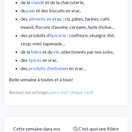
de la
viande
et de la charcuterie,
du
pain
et des biscuits en vrac,
des
aliments en
vrac
: riz, pâtes, farines, café,
muesli, flocons d’avoine, céréales, huile d’olive…
des produits d’
épicerie
: confiture, vinaigre, thé,
sirop, miel, tapenade…
de la
bière
et du
vin
, sélectionnés par nos soins,
des
épices
en vrac,
des
produits d’entretien
en vrac…
Belle semaine à toutes et à tous!
Recevez nos arrivages
par e-mail chaque lundi
Navigation
Cette semaine dans nos
🤔 C’est quoi une filière