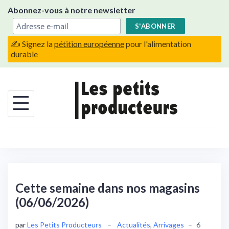
Skip
Abonnez-vous à notre newsletter
to
content
✍️ Signez la
pétition européenne
pour l'alimentation
durable
Cette semaine dans nos magasins
(06/06/2026)
par
Les Petits Producteurs
–
Actualités
,
Arrivages
–
6