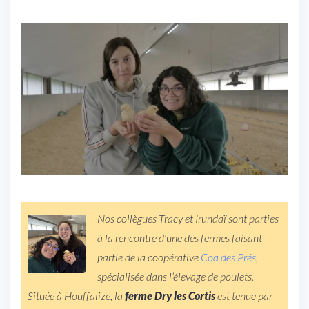
Nos collègues Tracy et Irundaï sont parties
à la rencontre d’une des fermes faisant
partie de la coopérative
Coq des Prés
,
spécialisée dans l’élevage de poulets.
Située à Houffalize, la
ferme Dry les Cortis
est tenue par