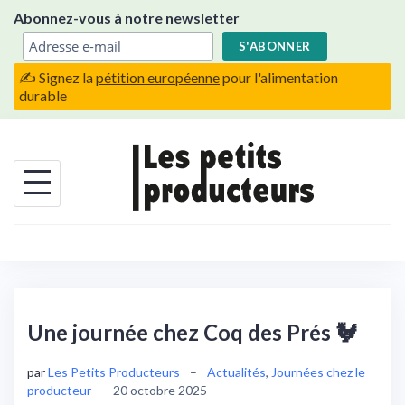
Skip
Abonnez-vous à notre newsletter
to
content
✍️ Signez la
pétition européenne
pour l'alimentation
durable
Une journée chez Coq des Prés 🐓
par
Les Petits Producteurs
–
Actualités
,
Journées chez le
producteur
–
20 octobre 2025