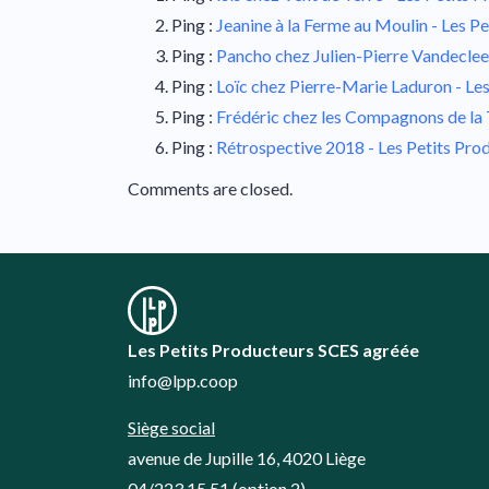
Ping :
Jeanine à la Ferme au Moulin - Les P
Ping :
Pancho chez Julien-Pierre Vandeclee
Ping :
Loïc chez Pierre-Marie Laduron - Le
Ping :
Frédéric chez les Compagnons de la T
Ping :
Rétrospective 2018 - Les Petits Pro
Comments are closed.
Les Petits Producteurs SCES agréée
info@lpp.coop
Siège social
avenue de Jupille 16, 4020 Liège
04/223.15.51
(option 2)