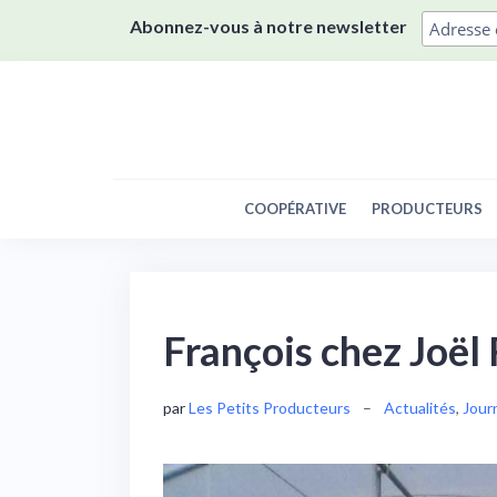
Skip
Abonnez-vous à notre newsletter
to
content
COOPÉRATIVE
PRODUCTEURS
François chez Joël
par
Les Petits Producteurs
–
Actualités
,
Jour