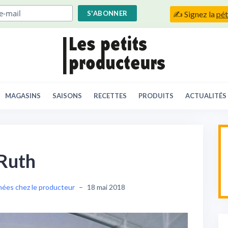
✍️ Signez la
pét
MAGASINS
SAISONS
RECETTES
PRODUITS
ACTUALITÉS
 Ruth
nées chez le producteur
–
18 mai 2018