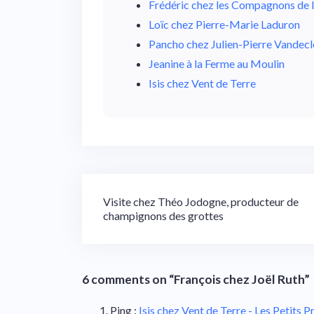
Frédéric chez les Compagnons de l
Loïc chez Pierre-Marie Laduron
Pancho chez Julien-Pierre Vandecl
Jeanine à la Ferme au Moulin
Isis chez Vent de Terre
Navigation
Visite chez Théo Jodogne, producteur de
champignons des grottes
de
l’article
6 comments on “
François chez Joël Ruth
”
Ping :
Isis chez Vent de Terre - Les Petits 