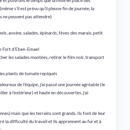
e et poivrons le temps que la mise en place des
(même s’il est prévu qu’il pleuve fin de journée, la
s ne peuvent pas attendre)
nels, avoine, salades, épinards, fèves des marais, petit
 le Fort d’Eben-Emael
her les salades montées, retirer le film noir, transport
 les plants de tomate repiqués
eureux de l’équipe, j’ai passé une journée agréable (le
ller à l’extérieur) et haute en découvertes, j’ai
nnes) mais que les terrains sont grands. Ils font de leur
la difficulté du travail et ils apprennent au fur et à
;