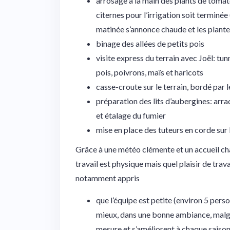
arrosage à la main des plants de tomat
citernes pour l’irrigation soit terminée 
matinée s’annonce chaude et les plante
binage des allées de petits pois
visite express du terrain avec Joël: tun
pois, poivrons, maïs et haricots
casse-croute sur le terrain, bordé par
préparation des lits d’aubergines: arrac
et étalage du fumier
mise en place des tuteurs en corde sur
Grâce à une météo clémente et un accueil chal
travail est physique mais quel plaisir de travai
notamment appris
que l’équipe est petite (environ 5 perso
mieux, dans une bonne ambiance, malgré 
mesure et s’améliorent à chaque saison