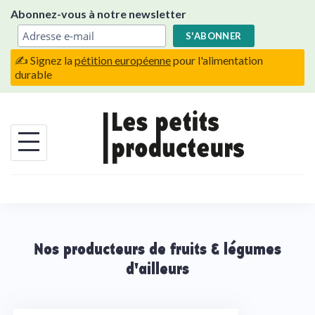
Skip
Abonnez-vous à notre newsletter
to
content
✍️ Signez la
pétition européenne
pour l'alimentation
durable
Nos producteurs de fruits & légumes
d'ailleurs