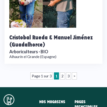
Cristobal Rueda & Manuel Jiménez
(Guadalhorce)
Arboriculteurs ·
BIO
Alhaurín el Grande (Espagne)
Page 1 sur 3
1
2
3
>
NOS MAGASINS
PAGES
PRINCIPALES