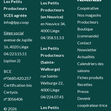
Les Petits
Les Petits
Coopérative
Producteurs
Producteurs
Nos magasins
SCES agréée
(en Neuvice)
Producteurs
info@lpp.coop
en Neuvice 34,
Boutique
4000 Liège
Siège social
(commande)
04/358.51.53
avenue de Jupille
Contact
16, 4020 Liège
Les Petits
Newsletter
04/223.15.51
Producteurs
Actualités
(option 2)
(Sainte-
Calendriers des
Walburge)
saisons
BCE
rue Sainte-
Fiches produits
n°0680.420.257
Walburge 22,
Recettes
Certification bio
4000 Liège
Presse
Certysis
04/224.07.41
Devenir
n°3056406
coopérateur·trice
Les Petits
© 2026