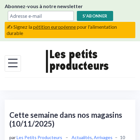
Skip
Abonnez-vous à notre newsletter
to
content
✍️ Signez la
pétition européenne
pour l'alimentation
durable
Cette semaine dans nos magasins
(10/11/2025)
par
Les Petits Producteurs
–
Actualités
,
Arrivages
–
10