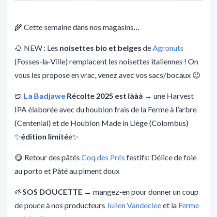
🌾 Cette semaine dans nos magasins…
🌰 NEW : Les
noisettes bio et belges
de
Agronuts
(Fosses-la-Ville) remplacent les noisettes italiennes ! On
vous les propose en vrac, venez avec vos sacs/bocaux 😉
🍺
La Badjawe
Récolte 2025 est lààà
→ une Harvest
IPA élaborée avec du houblon frais de la Ferme à l’arbre
(Centenial) et de Houblon Made in Liège (Colombus)
✨
édition limité
e✨
😋 Retour des pâtés
Coq des Prés
festifs: Délice de foie
au porto et Pâté au piment doux
🌱
SOS DOUCETTE
→ mangez-en pour donner un coup
de pouce à nos producteurs
Julien Vandeclee
et la
Ferme