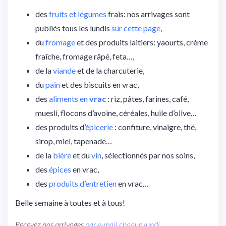
des
fruits et légumes
frais: nos arrivages sont
publiés tous les lundis
sur cette page
,
du
fromage
et des produits laitiers: yaourts, crème
fraîche, fromage râpé, feta…,
de la
viande
et de la charcuterie,
du
pain
et des biscuits en vrac,
des
aliments en
vrac
: riz, pâtes, farines, café,
muesli, flocons d’avoine, céréales, huile d’olive…
des produits d’
épicerie
: confiture, vinaigre, thé,
sirop, miel, tapenade…
de la
bière
et du
vin
, sélectionnés par nos soins,
des
épices
en vrac,
des
produits d’entretien
en vrac…
Belle semaine à toutes et à tous!
Recevez nos arrivages
par e-mail chaque lundi