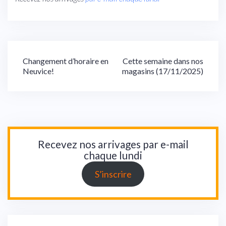
Navigation
Changement d’horaire en
Cette semaine dans nos
Neuvice!
magasins (17/11/2025)
de
l’article
Recevez nos arrivages par e-mail
chaque lundi
S’inscrire