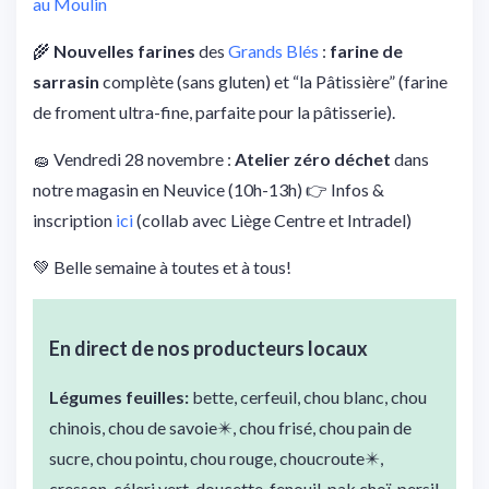
au Moulin
🌾
Nouvelles farines
des
Grands Blés
:
farine de
sarrasin
complète (sans gluten) et “la Pâtissière” (farine
de froment ultra-fine, parfaite pour la pâtisserie).
🧽 Vendredi 28 novembre :
Atelier zéro déchet
dans
notre magasin en Neuvice (10h-13h) 👉 Infos &
inscription
ici
(collab avec Liège Centre et Intradel)
💚 Belle semaine à toutes et à tous!
En direct de nos
producteurs locaux
Légumes feuilles:
bette, cerfeuil, chou blanc, chou
chinois, chou de savoie✴️, chou frisé, chou pain de
sucre, chou pointu, chou rouge, choucroute✴️,
cresson, céleri vert, doucette, fenouil, pak choï, persil