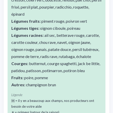
frisé, persil plat, pourpier, radicchio, roquette,
épinard
Légumes fruits:
piment rouge, poivron vert
Légumes tiges:
oignon ciboule, poireau
Légumes racines:
ail sec, betterave rouge, carotte,
carotte couleur, chou rave, navet, oignon jaune,
oignon rouge, panais, patate douce, persil tubéreux,
pomme de terre, radis rave, rutabaga, échalote
Courges:
butternut, courge spaghetti, jack be little,
patidou, patisson, potimarron, potiron bleu
Fruits:
poire, pomme
Autres:
champignon brun
Légende
🆘 = il y en a beaucoup aux champs, nos producteurs ont
besoin de votre aide
✴️ = primeur (retour de la saison)