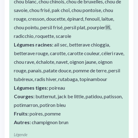
chou blanc, chou chinois, chou de bruxelles, chou de
savoie, chou frisé, pak choï, chou pontoise, chou
rouge, cresson, doucette, épinard, fenouil, laitue,
chou pointu, persil frisé, persil plat, pourpier🆘,
radicchio, roquette, scarole
Légumes racines:
ail sec, betterave chioggia,
betterave rouge, carotte, carotte couleur, céleri rave,
chou rave, échalote, navet, oignon jaune, oignon
rouge, panais, patate douce, pomme de terre, persil
tubéreux, radis hiver, rutabaga, topinambour
Légumes tiges:
poireau
Courges:
butternut, jack be little, patidou, patisson,
potimarron, potiron bleu
Fruits:
poires, pomme
Autres:
champignon brun
Légende