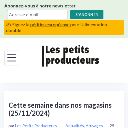
Skip
Abonnez-vous à notre newsletter
to
content
✍️ Signez la
pétition européenne
pour l'alimentation
durable
Cette semaine dans nos magasins
(25/11/2024)
par
Les Petits Producteurs
–
Actualités
,
Arrivages
–
25