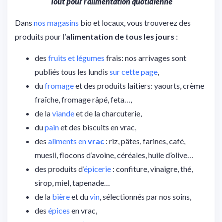
Tout pour l’alimentation quotidienne
Dans
nos magasins
bio et locaux, vous trouverez des
produits pour l’
alimentation de tous les jours
:
des
fruits et légumes
frais: nos arrivages sont
publiés tous les lundis
sur cette page
,
du
fromage
et des produits laitiers: yaourts, crème
fraîche, fromage râpé, feta…,
de la
viande
et de la charcuterie,
du
pain
et des biscuits en vrac,
des
aliments en
vrac
: riz, pâtes, farines, café,
muesli, flocons d’avoine, céréales, huile d’olive…
des produits d’
épicerie
: confiture, vinaigre, thé,
sirop, miel, tapenade…
de la
bière
et du
vin
, sélectionnés par nos soins,
des
épices
en vrac,