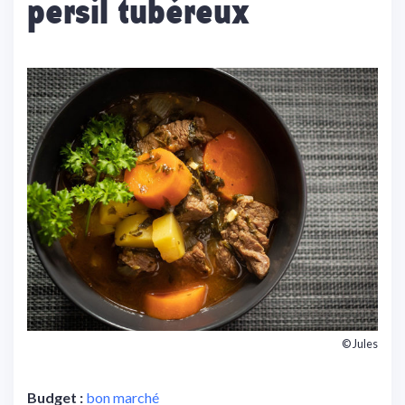
persil tubéreux
© Jules
Budget :
bon marché