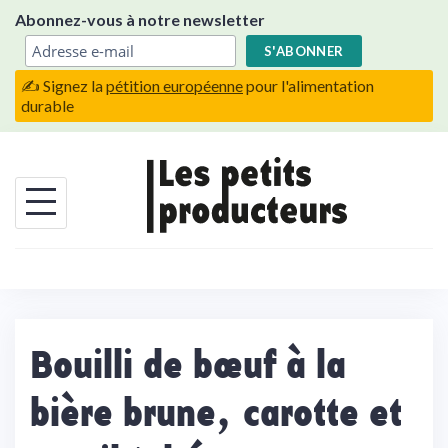
Skip
Abonnez-vous à notre newsletter
to
content
✍️ Signez la
pétition européenne
pour l'alimentation
durable
Bouilli de bœuf à la
bière brune, carotte et