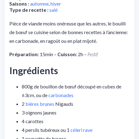
Saisons :
automne
,
hiver
Type de recette :
salé
Pièce de viande moins onéreuse que les autres, le bouilli
de bœuf se cuisine selon de bonnes recettes à l’ancienne:
en carbonade, en ragoût ou en plat mijoté.
Préparation:
15min –
Cuisson:
2h –
Festif
Ingrédients
800g de bouillon de bœuf découpé en cubes de
±3cm, ou de
carbonades
2
bières brunes
Nigauds
3 oignons jaunes
4 carottes
4 persils tubéreux ou 1
céleri rave
1 noquette de beurre