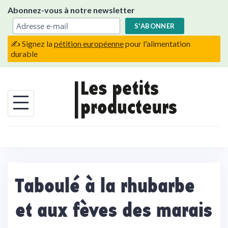
Skip
Abonnez-vous à notre newsletter
to
content
✍️ Signez la
pétition européenne
pour l'alimentation
durable
Taboulé à la rhubarbe
et aux fèves des marais