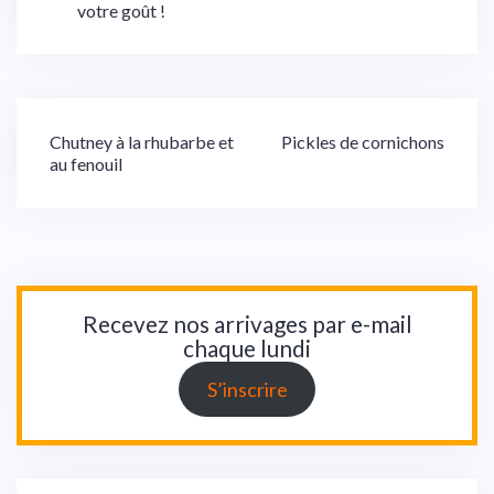
votre goût !
Navigation
Chutney à la rhubarbe et
Pickles de cornichons
au fenouil
de
l’article
Recevez nos arrivages par e-mail
chaque lundi
S’inscrire